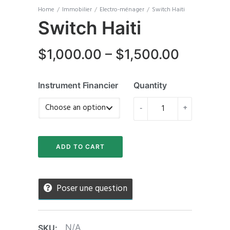
Home
/
Immobilier
/
Electro-ménager
/
Switch Haiti
Switch Haiti
Price
$
1,000.00
–
$
1,500.00
range:
Instrument Financier
Quantity
$1,000.
Switch
through
-
+
Haiti
$1,500.
quantity
ADD TO CART
Poser une question
N/A
SKU: