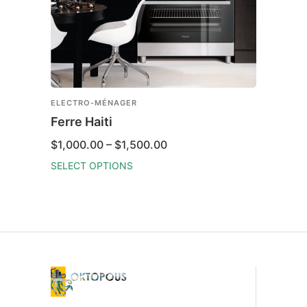
ELECTRO-MÉNAGER
Ferre Haiti
Price
$
1,000.00
–
$
1,500.00
range:
$1,000.00
SELECT OPTIONS
through
This
$1,500.00
product
has
multiple
variants.
The