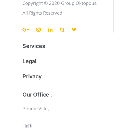
options
Copyright © 2020 Group Oktopous.
may
All Rights Reserved
be
chosen
on
the
Services
product
Legal
page
Privacy
Our Office :
Pétion-Ville,
Haïti